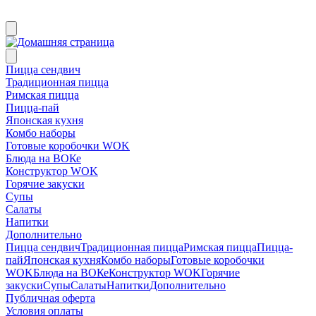
Пицца сендвич
Традиционная пицца
Римская пицца
Пицца-пай
Японская кухня
Комбо наборы
Готовые коробочки WOK
Блюда на ВОКе
Конструктор WOK
Горячие закуски
Супы
Салаты
Напитки
Дополнительно
Пицца сендвич
Традиционная пицца
Римская пицца
Пицца-
пай
Японская кухня
Комбо наборы
Готовые коробочки
WOK
Блюда на ВОКе
Конструктор WOK
Горячие
закуски
Супы
Салаты
Напитки
Дополнительно
Публичная оферта
Условия оплаты