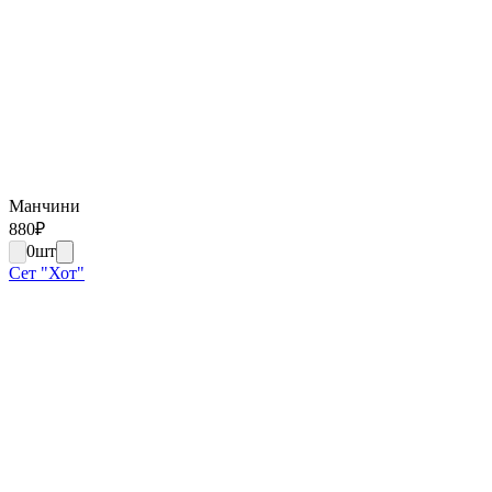
Манчини
880
₽
0
шт
Сет "Хот"