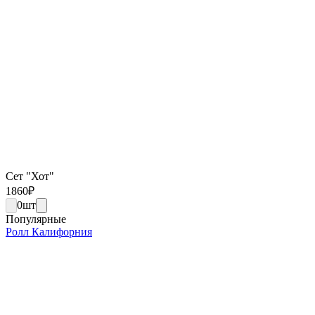
Сет "Хот"
1860
₽
0
шт
Популярные
Ролл Калифорния