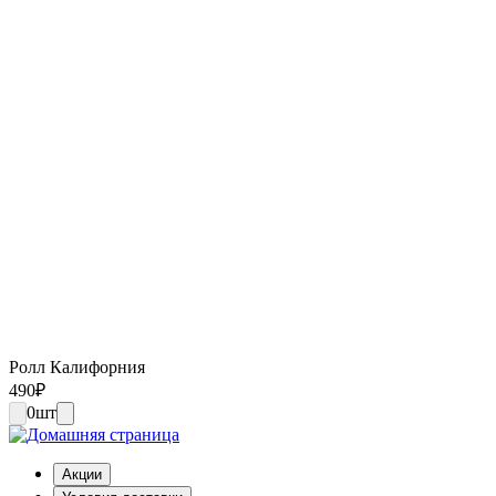
Ролл Калифорния
490
₽
0
шт
Акции