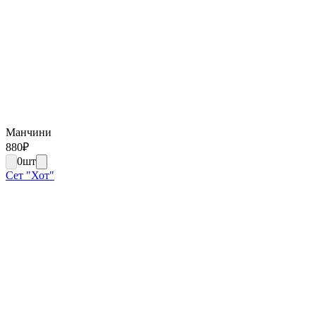
Манчини
880
₽
0
шт
Сет "Хот"