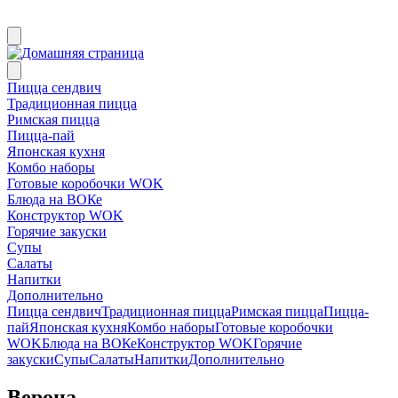
Пицца сендвич
Традиционная пицца
Римская пицца
Пицца-пай
Японская кухня
Комбо наборы
Готовые коробочки WOK
Блюда на ВОКе
Конструктор WOK
Горячие закуски
Супы
Салаты
Напитки
Дополнительно
Пицца сендвич
Традиционная пицца
Римская пицца
Пицца-
пай
Японская кухня
Комбо наборы
Готовые коробочки
WOK
Блюда на ВОКе
Конструктор WOK
Горячие
закуски
Супы
Салаты
Напитки
Дополнительно
Верона