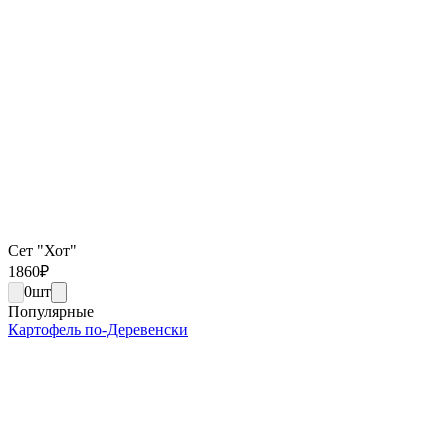
Сет "Хот"
1860
₽
0
шт
Популярные
Картофель по-Деревенски