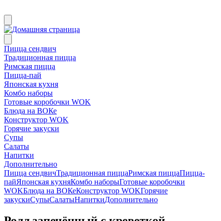
Пицца сендвич
Традиционная пицца
Римская пицца
Пицца-пай
Японская кухня
Комбо наборы
Готовые коробочки WOK
Блюда на ВОКе
Конструктор WOK
Горячие закуски
Супы
Салаты
Напитки
Дополнительно
Пицца сендвич
Традиционная пицца
Римская пицца
Пицца-
пай
Японская кухня
Комбо наборы
Готовые коробочки
WOK
Блюда на ВОКе
Конструктор WOK
Горячие
закуски
Супы
Салаты
Напитки
Дополнительно
Ролл запечённый с креветкой