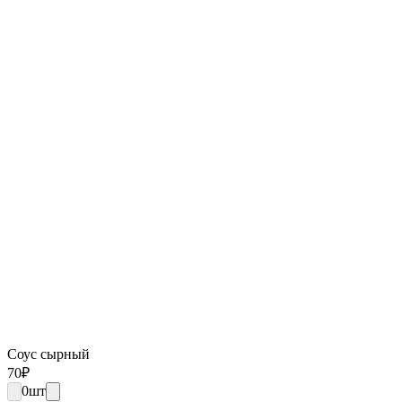
Соус сырный
70
₽
0
шт