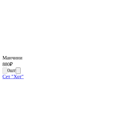
Манчини
880
₽
0
шт
Сет "Хот"