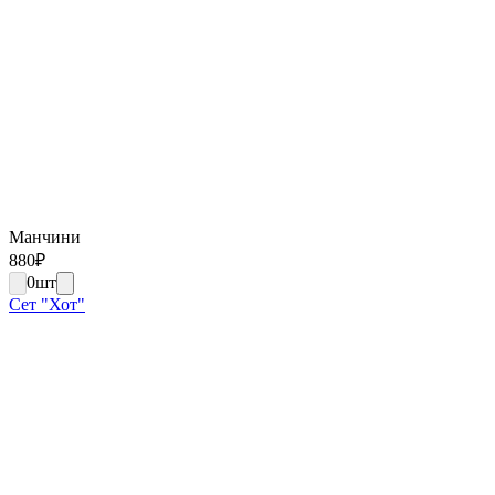
Манчини
880
₽
0
шт
Сет "Хот"