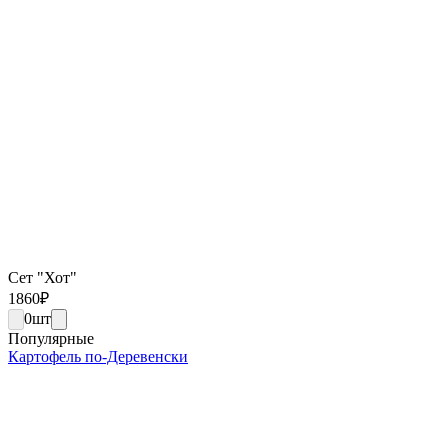
Сет "Хот"
1860
₽
0
шт
Популярные
Картофель по-Деревенски