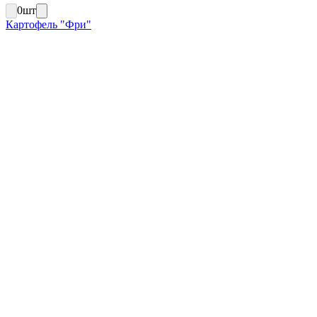
0
шт
Картофель "Фри"