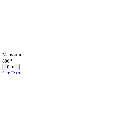
Манчини
880
₽
0
шт
Сет "Хот"