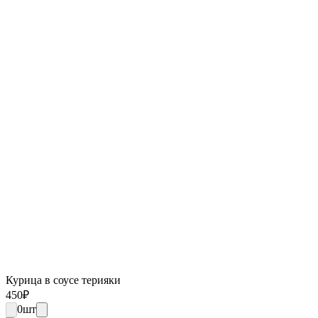
Курица в соусе терияки
450
₽
0
шт