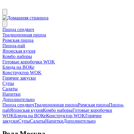
Пицца сендвич
Традиционная пицца
Римская пицца
Пицца-пай
Японская кухня
Комбо наборы
Готовые коробочки WOK
Блюда на ВОКе
Конструктор WOK
Горячие закуски
Супы
Салаты
Напитки
Дополнительно
Пицца сендвич
Традиционная пицца
Римская пицца
Пицца-
пай
Японская кухня
Комбо наборы
Готовые коробочки
WOK
Блюда на ВОКе
Конструктор WOK
Горячие
закуски
Супы
Салаты
Напитки
Дополнительно
Ролл Москва